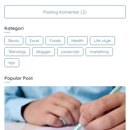
Posting Komentar (2)
Kategori
Bisnis
Excel
Foods
Health
Life style
Teknologi
blogger
javascript
marketing
tips
Popular Post