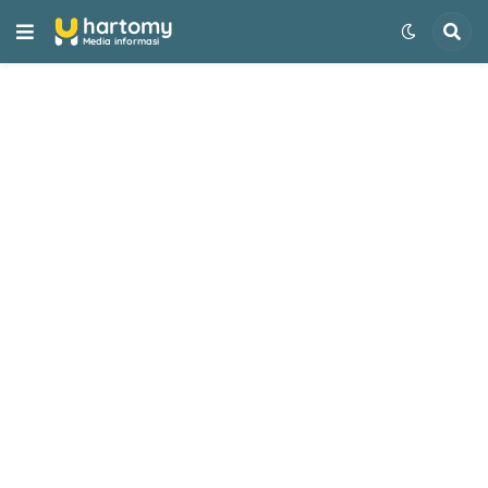
-->
hartomy
Media informasi