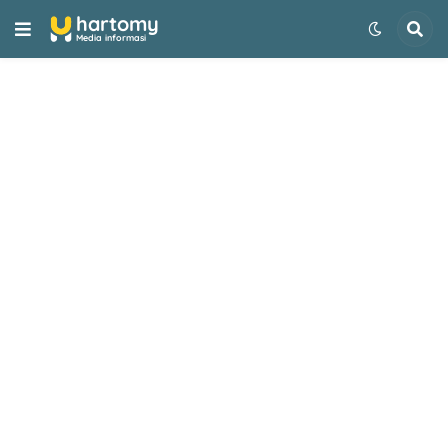
-->
hartomy
Media informasi