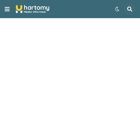
-->
hartomy
Media informasi