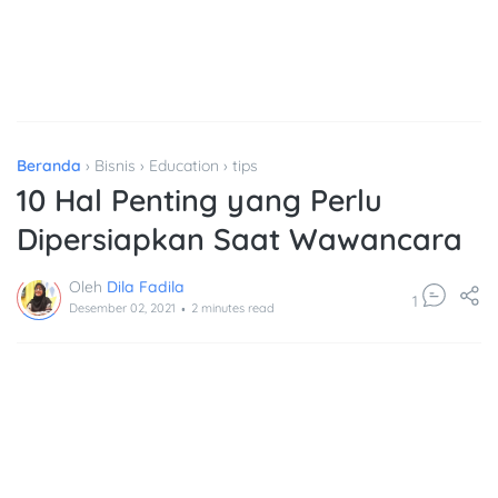
Beranda
›
Bisnis
›
Education
›
tips
10 Hal Penting yang Perlu
Dipersiapkan Saat Wawancara
.
Oleh
Dila Fadila
1
Desember 02, 2021
2
minutes read