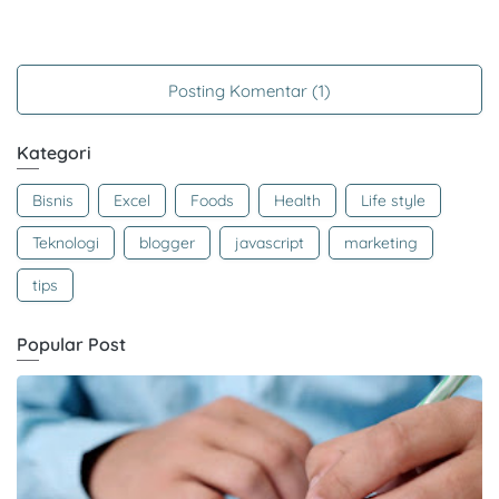
Posting Komentar (1)
Kategori
Bisnis
Excel
Foods
Health
Life style
Teknologi
blogger
javascript
marketing
tips
Popular Post