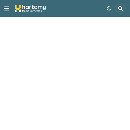
-->
hartomy
Media informasi